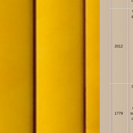
2012
1779
s