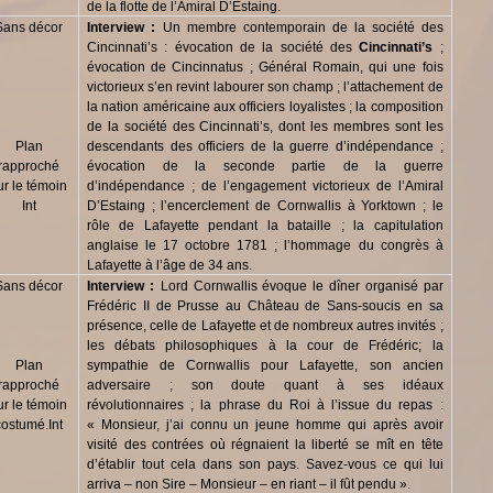
de la flotte de l’Amiral D’Estaing.
Sans décor
Interview :
Un membre contemporain de la société des
Cincinnati’s : évocation de la société des
Cincinnati’s
;
évocation de Cincinnatus ; Général Romain, qui une fois
victorieux s’en revint labourer son champ ; l’attachement de
la nation américaine aux officiers loyalistes ; la composition
de la société des Cincinnati’s, dont les membres sont les
Plan
descendants des officiers de la guerre d’indépendance ;
rapproché
évocation de la seconde partie de la guerre
ur le témoin
d’indépendance ; de l’engagement victorieux de l’Amiral
Int
D’Estaing ; l’encerclement de Cornwallis à Yorktown ; le
rôle de Lafayette pendant la bataille ; la capitulation
anglaise le 17 octobre 1781 ; l’hommage du congrès à
Lafayette à l’âge de 34 ans.
Sans décor
Interview :
Lord Cornwallis évoque le dîner organisé par
Frédéric II de Prusse au Château de Sans-soucis en sa
présence, celle de Lafayette et de nombreux autres invités ;
les débats philosophiques à la cour de Frédéric; la
Plan
sympathie de Cornwallis pour Lafayette, son ancien
rapproché
adversaire ; son doute quant à ses idéaux
ur le témoin
révolutionnaires ; la phrase du Roi à l’issue du repas :
costumé.Int
« Monsieur, j’ai connu un jeune homme qui après avoir
visité des contrées où régnaient la liberté se mît en tête
d’établir tout cela dans son pays. Savez-vous ce qui lui
arriva – non Sire – Monsieur – en riant – il fût pendu ».