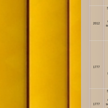
2012
s
1777
1777
s