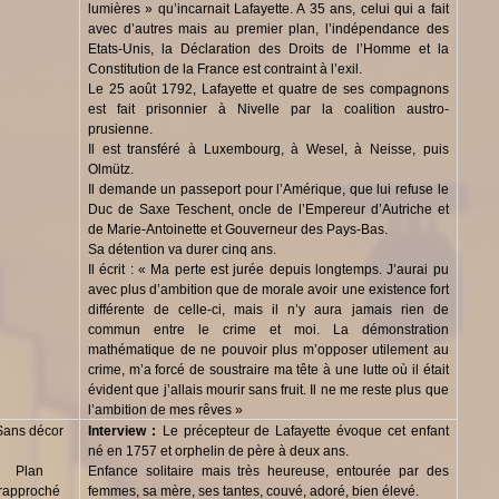
lumières » qu’incarnait Lafayette. A 35 ans, celui qui a fait
avec d’autres mais au premier plan, l’indépendance des
Etats-Unis, la Déclaration des Droits de l’Homme et la
Constitution de la France est contraint à l’exil.
Le 25 août 1792, Lafayette et quatre de ses compagnons
est fait prisonnier à Nivelle par la coalition austro-
prusienne.
Il est transféré à Luxembourg, à Wesel, à Neisse, puis
Olmütz.
Il demande un passeport pour l’Amérique, que lui refuse le
Duc de Saxe Teschent, oncle de l’Empereur d’Autriche et
de Marie-Antoinette et Gouverneur des Pays-Bas.
Sa détention va durer cinq ans.
Il écrit : « Ma perte est jurée depuis longtemps. J’aurai pu
avec plus d’ambition que de morale avoir une existence fort
différente de celle-ci, mais il n’y aura jamais rien de
commun entre le crime et moi. La démonstration
mathématique de ne pouvoir plus m’opposer utilement au
crime, m’a forcé de soustraire ma tête à une lutte où il était
évident que j’allais mourir sans fruit. Il ne me reste plus que
l’ambition de mes rêves »
Sans décor
Interview :
Le précepteur de Lafayette évoque cet enfant
né en 1757 et orphelin de père à deux ans.
Plan
Enfance solitaire mais très heureuse, entourée par des
rapproché
femmes, sa mère, ses tantes, couvé, adoré, bien élevé.