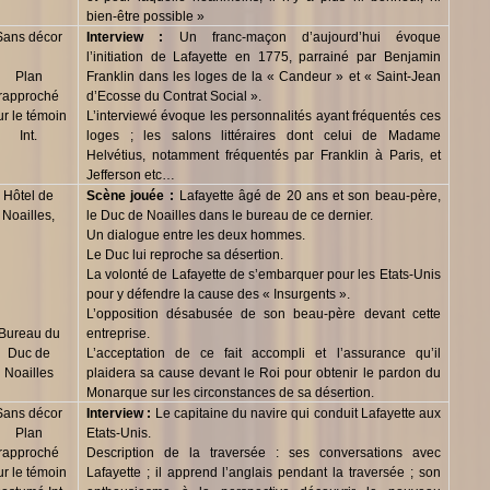
bien-être possible »
Sans décor
Interview :
Un franc-maçon d’aujourd’hui évoque
l’initiation de Lafayette en 1775, parrainé par Benjamin
Plan
Franklin dans les loges de la « Candeur » et « Saint-Jean
rapproché
d’Ecosse du Contrat Social ».
ur le témoin
L’interviewé évoque les personnalités ayant fréquentés ces
Int.
loges ; les salons littéraires dont celui de Madame
Helvétius, notamment fréquentés par Franklin à Paris, et
Jefferson etc…
Hôtel de
Scène jouée :
Lafayette âgé de 20 ans et son beau-père,
Noailles,
le Duc de Noailles dans le bureau de ce dernier.
Un dialogue entre les deux hommes.
Le Duc lui reproche sa désertion.
La volonté de Lafayette de s’embarquer pour les Etats-Unis
pour y défendre la cause des « Insurgents ».
L’opposition désabusée de son beau-père devant cette
Bureau du
entreprise.
Duc de
L’acceptation de ce fait accompli et l’assurance qu’il
Noailles
plaidera sa cause devant le Roi pour obtenir le pardon du
Monarque sur les circonstances de sa désertion.
Sans décor
Interview :
Le capitaine du navire qui conduit Lafayette aux
Plan
Etats-Unis.
rapproché
Description de la traversée : ses conversations avec
ur le témoin
Lafayette ; il apprend l’anglais pendant la traversée ; son