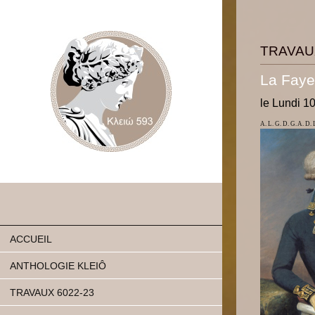
TRAVAU
La Faye
le Lundi 1
A. L. G. D. G. A. D.
ACCUEIL
ANTHOLOGIE KLEIÔ
TRAVAUX 6022-23