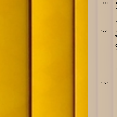
1771
s
1775
s
1827