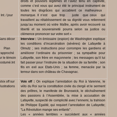
droits et pouvoirs légitimes et l’avez tenu en captivité,
comme c’est vous qui avez été le principal instrument de
toutes les disgrâces qui accablent ce malheureux
Int. / jour
monarque. Il n’est que trop juste que ceux qui
travaillent au rétablissement de sa dignité vous retiennent
jusqu’au moment où votre Maître, après avoir recouvré sa
liberté et sa souveraineté pourra selon sa justice ou
clémence prononcer sur votre sort »
Sans décor
Interview :
Un émissaire (espion) de Washington explique
les conditions d’incarcération (sévères) de Lafayette à
Plan
Olmutz ; ses instructions pour corrompre les gardiens et
rapproché
améliorer l’ordinaire du prisonnier ; sa sympathie pour
ur le témoin
Lafayette, son frère en maçonnerie ; les messages qu’il lui
costumé.Int
fait passer pour l’instruire de la situation de sa famille ; son
fils en exil aux Etats-Unis ; sa femme, menacée par la
terreur dans son château de Chavagnac.
Voix off sur
Voix off :
On explique l’arrestation du Roi à Varenne, le
illustrations
véto du Roi sur la constitution civile du clergé et le serment
des prêtres, le manifeste de Brunswick, le déchaînement
des passions à l’Assemblée, la mise à accusation de
Lafayette, suspecté de complicité avec l’ennemi, la trahison
de Philippe Egalité, qui requiert l’arrestation de Lafayette;
"La Révolution mange ses enfants" .
Les « années terribles » succèdent aux « années