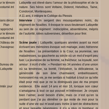
ur le témoin
Lafayette est élevé dans l’amour de la philosophie et de la
costumé.Int
nature. Ses héros sont Voltaire, Diderot, Helvétius, Taine,
Condorcet, Montesquieu.
A 11 ans, il intègre le Collège du Plessis
Sans décor
Interview :
Un sergent des mousquetaires noirs, du
Plan
régiment de Noailles. Il évoque le sous-lieutenant Lafayette
rapproché
au sein de ce régiment : indiscipline, absentéisme, mépris
ur le témoin
de l’autorité, idées subversives, désertion pour finir.
costumé.Int
Château de
Scène jouée :
Lafayette, quelques années avant sa mort
Chavagnac
écrivant ses mémoires évoque son mariage, avec Adrienne
de Noailles : sa présentation à la Cour, sa jeunesse, ses
maladresses, sa gaucherie au siècle où un mot d’esprit peu
tuer. La jeunesse de sa femme, sa fraîcheur, sa loyauté, son
Bureau de
amour : il écrit d’elle : « Pendant les 34 années d’une union
Lafayette
où sa tendresse, sa bonté, l’élévation, la délicatesse, la
générosité de son âme charmaient, embellissaient,
honoraient ma vie, je me sentais si habitué à tout ce qu’elle
était pour moi que je ne la distinguais pas de ma propre
Intér. jour
existence. Elle avait 14 ans et moi 16, lorsque son cœur
s’amalgama à tout ce qui pouvait m’intéresser. Je croyais
bien l’aimer, avoir besoin d’elle, mais ce n’est qu’en la
perdant que j’ai pu démêler ce qui reste de moi pour la
suite d’une vie qui m’avait paru livrée à tant de distractions
et pour laquelle néanmoins, il n’y a plus ni bonheur, ni