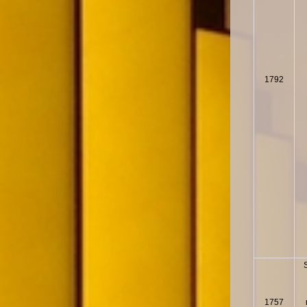
1792
1757