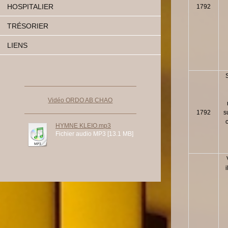
HOSPITALIER
1792
TRÉSORIER
LIENS
Vidéo ORDO AB CHAO
1792
s
HYMNE KLEIO.mp3
Fichier audio MP3 [13.1 MB]