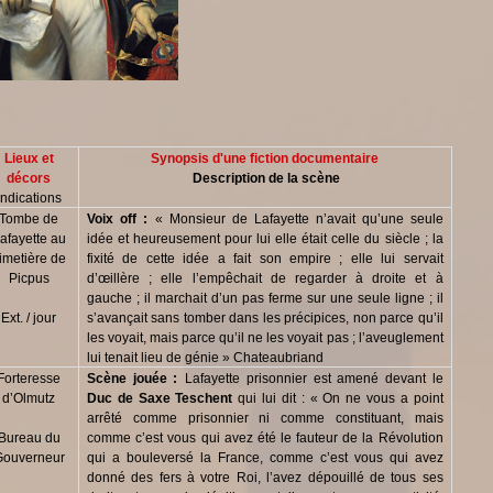
Lieux et
Synopsis d'une fiction documentaire
décors
Description de la scène
Indications
Tombe de
Voix off :
« Monsieur de Lafayette n’avait qu’une seule
afayette au
idée et heureusement pour lui elle était celle du siècle ; la
imetière de
fixité de cette idée a fait son empire ; elle lui servait
Picpus
d’œillère ; elle l’empêchait de regarder à droite et à
gauche ; il marchait d’un pas ferme sur une seule ligne ; il
Ext. / jour
s’avançait sans tomber dans les précipices, non parce qu’il
les voyait, mais parce qu’il ne les voyait pas ; l’aveuglement
lui tenait lieu de génie » Chateaubriand
Forteresse
Scène jouée :
Lafayette prisonnier est amené devant le
d’Olmutz
Duc de Saxe Teschent
qui lui dit : « On ne vous a point
arrêté comme prisonnier ni comme constituant, mais
Bureau du
comme c’est vous qui avez été le fauteur de la Révolution
Gouverneur
qui a bouleversé la France, comme c’est vous qui avez
donné des fers à votre Roi, l’avez dépouillé de tous ses