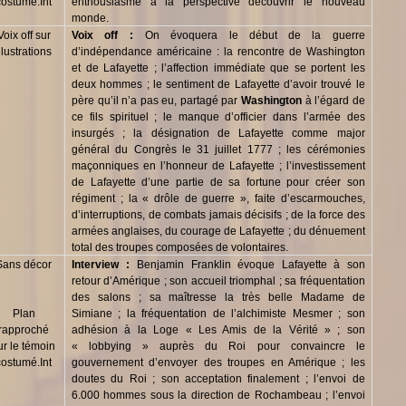
costumé.Int
enthousiasme à la perspective découvrir le nouveau
monde.
Voix off sur
Voix off :
On évoquera le début de la guerre
illustrations
d’indépendance américaine : la rencontre de Washington
et de Lafayette ; l’affection immédiate que se portent les
deux hommes ; le sentiment de Lafayette d’avoir trouvé le
père qu’il n’a pas eu, partagé par
Washington
à l’égard de
ce fils spirituel ; le manque d’officier dans l’armée des
insurgés ; la désignation de Lafayette comme major
général du Congrès le 31 juillet 1777 ; les cérémonies
maçonniques en l’honneur de Lafayette ; l’investissement
de Lafayette d’une partie de sa fortune pour créer son
régiment ; la « drôle de guerre », faite d’escarmouches,
d’interruptions, de combats jamais décisifs ; de la force des
armées anglaises, du courage de Lafayette ; du dénuement
total des troupes composées de volontaires.
Sans décor
Interview :
Benjamin Franklin évoque Lafayette à son
retour d’Amérique ; son accueil triomphal ; sa fréquentation
des salons ; sa maîtresse la très belle Madame de
Plan
Simiane ; la fréquentation de l’alchimiste Mesmer ; son
rapproché
adhésion à la Loge « Les Amis de la Vérité » ; son
ur le témoin
« lobbying » auprès du Roi pour convaincre le
costumé.Int
gouvernement d’envoyer des troupes en Amérique ; les
doutes du Roi ; son acceptation finalement ; l’envoi de
6.000 hommes sous la direction de Rochambeau ; l’envoi